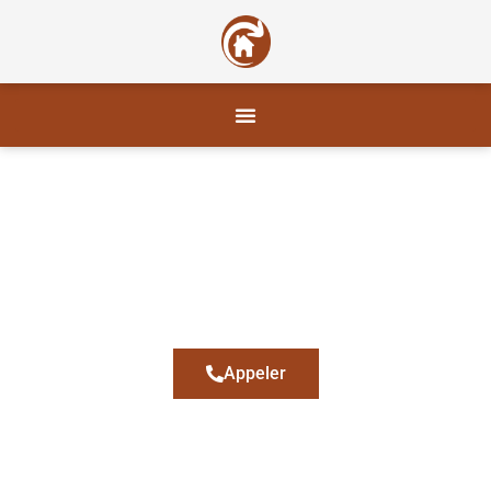
CH PLAQUE
Plaquiste Bormes-les-
Mimosas
Appeler