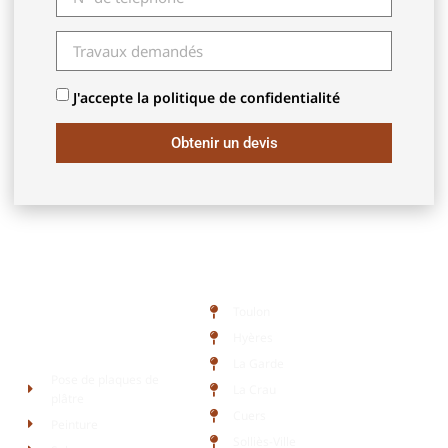
J'accepte la politique de confidentialité
Obtenir un devis
Zone d'intervention
Toulon
Hyères
Liens rapides
La Garde
Pose de plaques de
La Crau
plâtre
Cuers
Peinture
Solliès-Ville