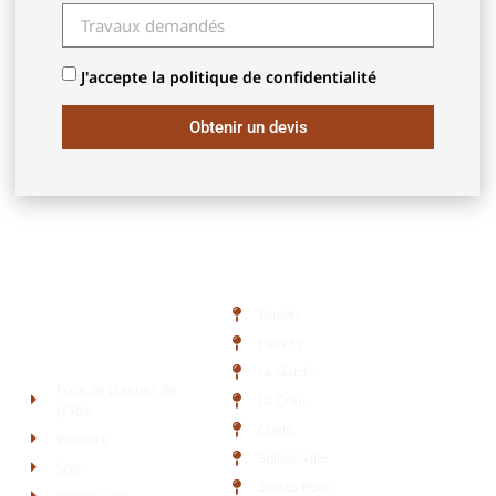
J'accepte la politique de confidentialité
Obtenir un devis
Zone d'intervention
Toulon
Hyères
Liens rapides
La Garde
Pose de plaques de
La Crau
plâtre
Cuers
Peinture
Solliès-Ville
Sols
Solliès-Pont