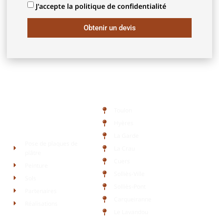
J'accepte la politique de confidentialité
Obtenir un devis
Zone d'intervention
Toulon
Hyères
Liens rapides
La Garde
Pose de plaques de
La Crau
plâtre
Cuers
Peinture
Solliès-Ville
Sols
Solliès-Pont
Partenaires
Carqueiranne
Réalisations
Le Lavandou