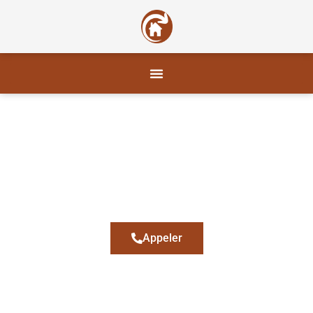
CH PLAQUE
Pose de revêtement de sol La
Crau
Appeler