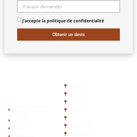
J'accepte la politique de confidentialité
Obtenir un devis
Zone d'intervention
Toulon
Hyères
Liens rapides
La Garde
Pose de plaques de
La Crau
plâtre
Cuers
Peinture
Solliès-Ville
Sols
Solliès-Pont
Partenaires