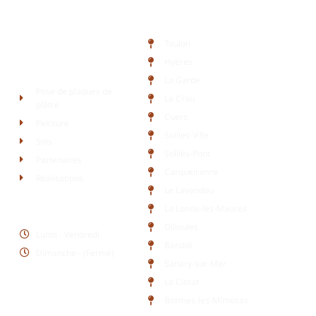
Zone d'intervention
Toulon
Hyères
Liens rapides
La Garde
Pose de plaques de
La Crau
plâtre
Cuers
Peinture
Solliès-Ville
Sols
Solliès-Pont
Partenaires
Carqueiranne
Réalisations
Le Lavandou
Horaires d'ouverture
La Londe-les-Maures
Ollioules
Lundi - Vendredi
Bandol
Dimanche - (Fermé)
Sanary-sur-Mer
La Ciotat
Bormes-les-Mimosas